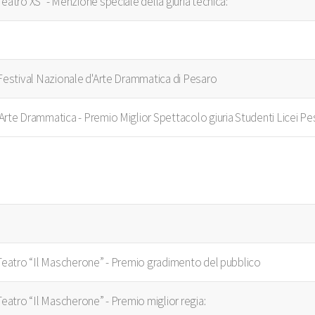
Teatro XS" - Menzione speciale della giuria tecnica:
° Festival Nazionale d'Arte Drammatica di Pesaro
'Arte Drammatica - Premio Miglior Spettacolo giuria Studenti Licei P
 Teatro “Il Mascherone” - Premio gradimento del pubblico
Teatro “Il Mascherone” - Premio miglior regia: