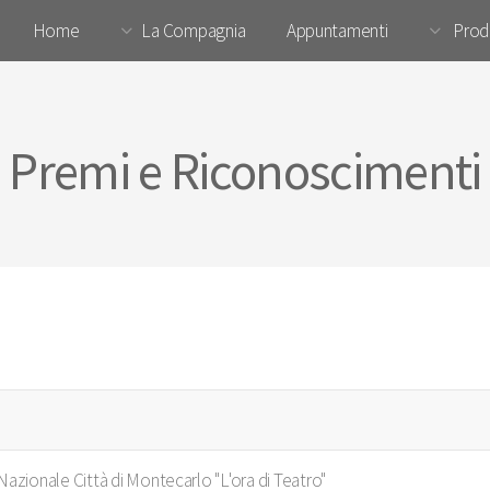
Home
La Compagnia
Appuntamenti
Prod
Premi e Riconoscimenti
l Nazionale Città di Montecarlo "L'ora di Teatro"