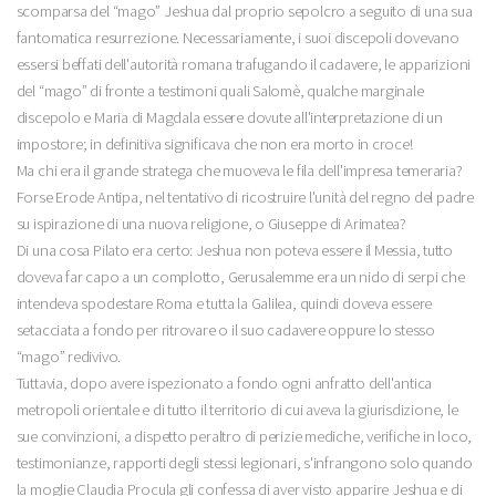
scomparsa del “mago” Jeshua dal proprio sepolcro a seguito di una sua
fantomatica resurrezione. Necessariamente, i suoi discepoli dovevano
essersi beffati dell'autorità romana trafugando il cadavere, le apparizioni
del “mago” di fronte a testimoni quali Salomè, qualche marginale
discepolo e Maria di Magdala essere dovute all'interpretazione di un
impostore; in definitiva significava che non era morto in croce!
Ma chi era il grande stratega che muoveva le fila dell'impresa temeraria?
Forse Erode Antipa, nel tentativo di ricostruire l'unità del regno del padre
su ispirazione di una nuova religione, o Giuseppe di Arimatea?
Di una cosa Pilato era certo: Jeshua non poteva essere il Messia, tutto
doveva far capo a un complotto, Gerusalemme era un nido di serpi che
intendeva spodestare Roma e tutta la Galilea, quindi doveva essere
setacciata a fondo per ritrovare o il suo cadavere oppure lo stesso
“mago” redivivo.
Tuttavia, dopo avere ispezionato a fondo ogni anfratto dell'antica
metropoli orientale e di tutto il territorio di cui aveva la giurisdizione, le
sue convinzioni, a dispetto peraltro di perizie mediche, verifiche in loco,
testimonianze, rapporti degli stessi legionari, s'infrangono solo quando
la moglie Claudia Procula gli confessa di aver visto apparire Jeshua e di