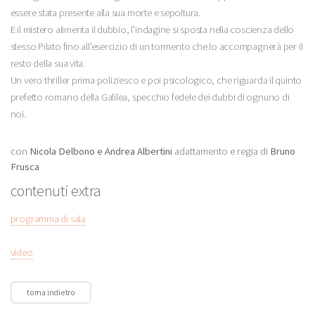
essere stata presente alla sua morte e sepoltura.
E il mistero alimenta il dubbio, l'indagine si sposta nella coscienza dello
stesso Pilato fino all'esercizio di un tormento che lo accompagnerà per il
resto della sua vita.
Un vero thriller prima poliziesco e poi psicologico, che riguarda il quinto
prefetto romano della Galilea, specchio fedele dei dubbi di ognuno di
noi.
con
Nicola Delbono e Andrea Albertini
adattamento e regia di
Bruno
Frusca
contenuti extra
programma di sala
video
torna indietro